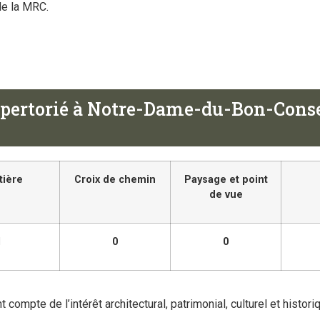
 de la MRC.
 répertorié à Notre-Dame-du-Bon-Cons
tière
Croix de chemin
Paysage et point
de vue
1
0
0
 compte de l’intérêt architectural, patrimonial, culturel et histori