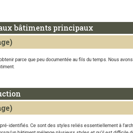
e aux bâtiments principaux
age)
à obtenir parce que peu documentée au fils du temps. Nous avons
âtiment.
uction
age)
 pré-identifiés. Ce sont des styles reliés essentiellement à l’arch
Lorsqu’un bâtiment mélange plusieurs styles et qu’il est difficile d