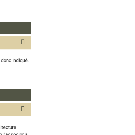
 donc indiqué,
itecture
e l’associer à