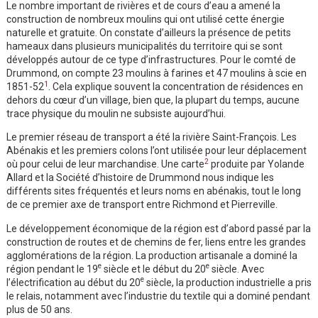
Le nombre important de rivières et de cours d’eau a amené la
construction de nombreux moulins qui ont utilisé cette énergie
naturelle et gratuite. On constate d’ailleurs la présence de petits
hameaux dans plusieurs municipalités du territoire qui se sont
développés autour de ce type d’infrastructures. Pour le comté de
Drummond, on compte 23 moulins à farines et 47 moulins à scie en
1
1851-52
. Cela explique souvent la concentration de résidences en
dehors du cœur d’un village, bien que, la plupart du temps, aucune
trace physique du moulin ne subsiste aujourd’hui.
Le premier réseau de transport a été la rivière Saint-François. Les
Abénakis et les premiers colons l’ont utilisée pour leur déplacement
2
où pour celui de leur marchandise. Une carte
produite par Yolande
Allard et la Société d’histoire de Drummond nous indique les
différents sites fréquentés et leurs noms en abénakis, tout le long
de ce premier axe de transport entre Richmond et Pierreville.
Le développement économique de la région est d’abord passé par la
construction de routes et de chemins de fer, liens entre les grandes
agglomérations de la région. La production artisanale a dominé la
e
e
région pendant le 19
siècle et le début du 20
siècle. Avec
e
l’électrification au début du 20
siècle, la production industrielle a pris
le relais, notamment avec l’industrie du textile qui a dominé pendant
plus de 50 ans.