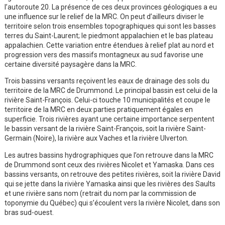
l’autoroute 20. La présence de ces deux provinces géologiques a eu
une influence sur le relief de la MRC. On peut d’ailleurs diviser le
territoire selon trois ensembles topographiques qui sont les basses
terres du Saint-Laurent; le piedmont appalachien et le bas plateau
appalachien. Cette variation entre étendues à relief plat au nord et
progression vers des massifs montagneux au sud favorise une
certaine diversité paysagère dans la MRC.
Trois bassins versants reçoivent les eaux de drainage des sols du
territoire de la MRC de Drummond. Le principal bassin est celui de la
rivière Saint-François. Celui-ci touche 10 municipalités et coupe le
territoire de la MRC en deux parties pratiquement égales en
superficie. Trois rivières ayant une certaine importance serpentent
le bassin versant de la rivière Saint-François, soit la rivière Saint-
Germain (Noire), la rivière aux Vaches et la rivière Ulverton.
Les autres bassins hydrographiques que l’on retrouve dans la MRC
de Drummond sont ceux des rivières Nicolet et Yamaska. Dans ces
bassins versants, on retrouve des petites rivières, soit la rivière David
qui se jette dans la rivière Yamaska ainsi que les rivières des Saults
et une rivière sans nom (retrait du nom par la commission de
toponymie du Québec) qui s’écoulent vers la rivière Nicolet, dans son
bras sud-ouest.