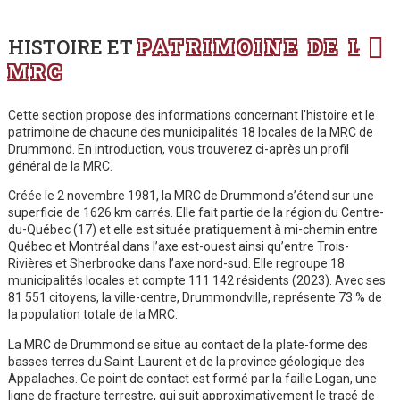
HISTOIRE ET
PATRIMOINE DE LA
MRC
Découvr
Explorez n
Préservez 
Étendez
Suivez l
Cette section propose des informations concernant l’histoire et le
patrimoine de chacune des municipalités 18 locales de la MRC de
Drummond. En introduction, vous trouverez ci-après un profil
général de la MRC.
Créée le 2 novembre 1981, la MRC de Drummond s’étend sur une
superficie de 1626 km carrés. Elle fait partie de la région du Centre-
du-Québec (17) et elle est située pratiquement à mi-chemin entre
Québec et Montréal dans l’axe est-ouest ainsi qu’entre Trois-
Rivières et Sherbrooke dans l’axe nord-sud. Elle regroupe 18
municipalités locales et compte 111 142 résidents (2023). Avec ses
81 551 citoyens, la ville-centre, Drummondville, représente 73 % de
la population totale de la MRC.
La MRC de Drummond se situe au contact de la plate-forme des
basses terres du Saint-Laurent et de la province géologique des
Appalaches. Ce point de contact est formé par la faille Logan, une
ligne de fracture terrestre, qui suit approximativement le tracé de