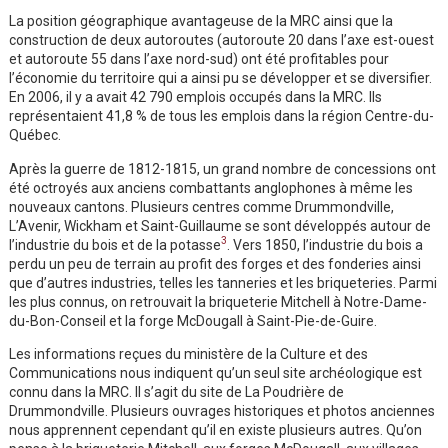
La position géographique avantageuse de la MRC ainsi que la
construction de deux autoroutes (autoroute 20 dans l’axe est-ouest
et autoroute 55 dans l’axe nord-sud) ont été profitables pour
l’économie du territoire qui a ainsi pu se développer et se diversifier.
En 2006, il y a avait 42 790 emplois occupés dans la MRC. Ils
représentaient 41,8 % de tous les emplois dans la région Centre-du-
Québec.
Après la guerre de 1812-1815, un grand nombre de concessions ont
été octroyés aux anciens combattants anglophones à même les
nouveaux cantons. Plusieurs centres comme Drummondville,
L’Avenir, Wickham et Saint-Guillaume se sont développés autour de
3
l’industrie du bois et de la potasse
. Vers 1850, l’industrie du bois a
perdu un peu de terrain au profit des forges et des fonderies ainsi
que d’autres industries, telles les tanneries et les briqueteries. Parmi
les plus connus, on retrouvait la briqueterie Mitchell à Notre-Dame-
du-Bon-Conseil et la forge McDougall à Saint-Pie-de-Guire.
Les informations reçues du ministère de la Culture et des
Communications nous indiquent qu’un seul site archéologique est
connu dans la MRC. Il s’agit du site de La Poudrière de
Drummondville. Plusieurs ouvrages historiques et photos anciennes
nous apprennent cependant qu’il en existe plusieurs autres. Qu’on